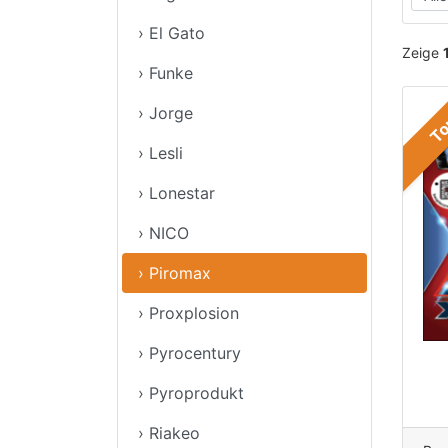
› El Gato
Zeige
› Funke
› Jorge
T
› Lesli
› Lonestar
› NICO
› Piromax
› Proxplosion
› Pyrocentury
› Pyroprodukt
› Riakeo