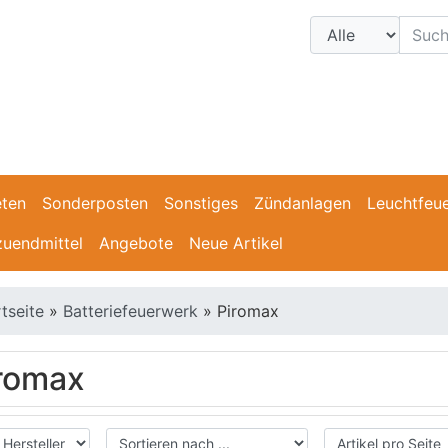
ten
Sonderposten
Sonstiges
Zündanlagen
Leuchtfeu
uendmittel
Angebote
Neue Artikel
rtseite
»
Batteriefeuerwerk
»
Piromax
romax