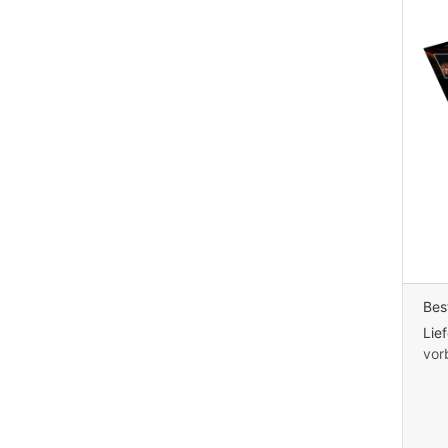
Bes
Lie
vor