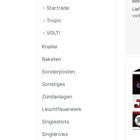
Bes
› Startrade
Lie
vor
› Tropic
› VOLT!
Knaller
Raketen
Sonderposten
Sonstiges
Zündanlagen
Leuchtfeuerwerk
Singleshots
Singlerows