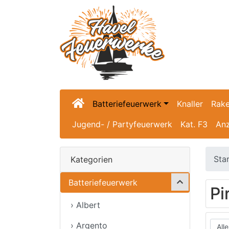
Batteriefeuerwerk
Knaller
Rake
Jugend- / Partyfeuerwerk
Kat. F3
Anz
Sta
Kategorien
Batteriefeuerwerk
Pi
› Albert
› Argento