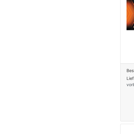
Bes
Lie
vor