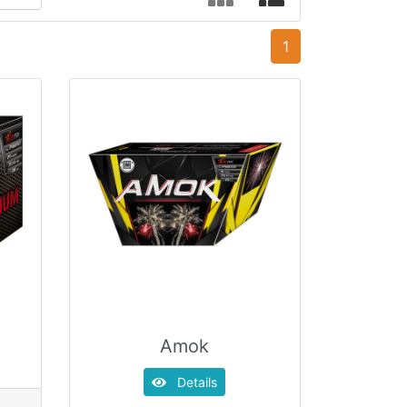
1
m
Amok
Details