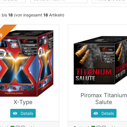
1
bis
18
(von insgesamt
18
Artikeln)
op
Piromax Titaniu
X-Type
Salute
Details
Details